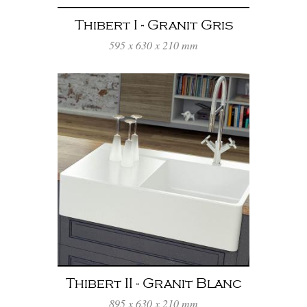
Thibert I - Granit Gris
Titanium
595 x 630 x 210 mm
Thibert II - Granit Blanc
895 x 630 x 210 mm