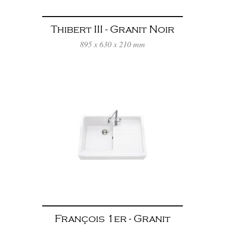
Thibert III - Granit Noir
895 x 630 x 210 mm
François 1er - Granit