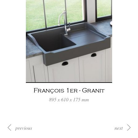
François 1er - Granit
Gris Titanium
895 x 610 x 175 mm
previous
next