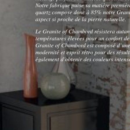
Notre fabrique puise sa matière premièr
quartz compose donc à 85% notre Granit
aspect si proche de la pierre naturelle.
Le Granite of Chambord résistera autan
températures élevées pour un confort de
Granite of Chambord est composé d’une 
modernité et esprit rétro pour des résul
également d’obtenir des couleurs intens