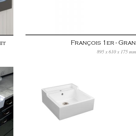
François 1er - Gran
it
895 x 610 x 175 m