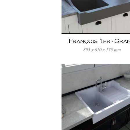
François 1er - Gran
Gris Titanium
895 x 610 x 175 mm