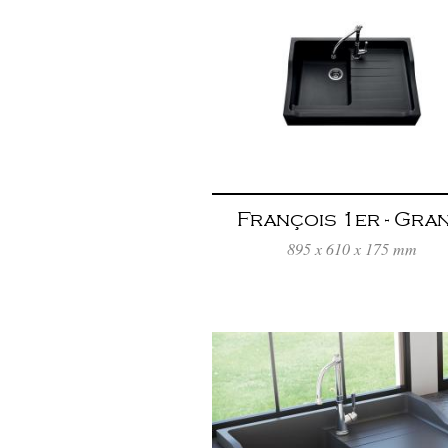
François 1er - Gran
Noir
895 x 610 x 175 mm