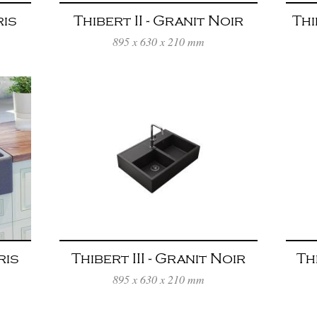
ris
Thibert II - Granit Noir
Thi
895 x 630 x 210 mm
ris
Thibert III - Granit Noir
Th
895 x 630 x 210 mm