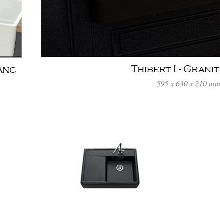
Thibert I - Grani
lanc
595 x 630 x 210 m