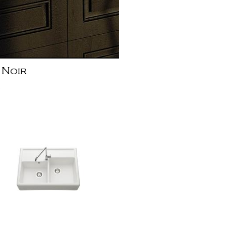
t Noir
m